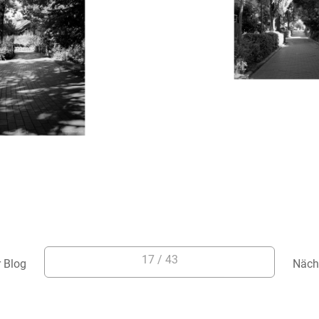
17 / 43
r Blog
Näch